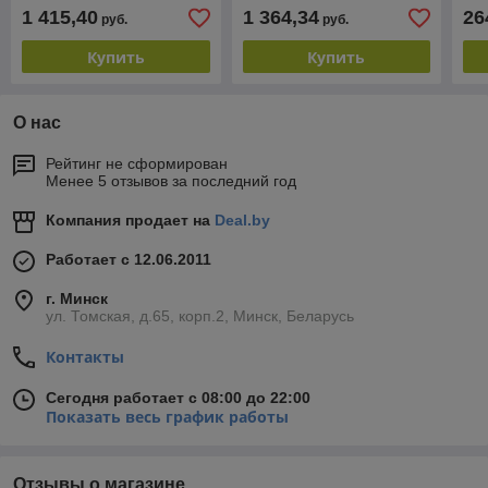
230В, 2.2кВт, вертикальн
В, 2.2 кВт)
атм
1 415,40
1 364,34
26
руб.
руб.
рессив)
Купить
Купить
О нас
Рейтинг не сформирован
Менее 5 отзывов за последний год
Компания продает на
Deal.by
Работает с 12.06.2011
г. Минск
ул. Томская, д.65, корп.2, Минск, Беларусь
Контакты
Сегодня работает с 08:00 до 22:00
Показать весь график работы
Отзывы о магазине