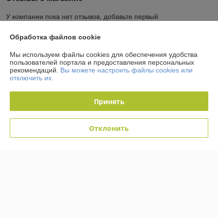
У компании пока нет отзывов, добавьте первый
Обработка файлов cookie
О нас
Мы используем файлы cookies для обеспечения удобства
пользователей портала и предоставления персональных
Контакты
рекомендаций.
Вы можете настроить файлы cookies или
отключить их.
Доставка и оплата
Принять
График работы
Отклонить
Полная версия сайта
Политика обработки cookies
Сайт создан на платформе Deal.by
Информация для покупателя