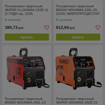
Полуавтомат сварочный
Полуавтомат сварочный
SKIPER FLUX/MMA-210D-11
BRADO MIG/MMA-220L-25
(2 ГОДА гар, 210A,
(220А; МИКРОПРОЦЕССОР;
FLUX/MMA/TIG)
MIG/FLUX/MMA/TIG;
В наличии
В наличии
еврорукав 3м)
389,73
612,84
руб.
руб.
Купить
Купить
Полуавтомат сварочный
Полуавтомат сварочный
BRADO MIG/MMA-250L-13
SKIPER MIG/MAG-250D-15