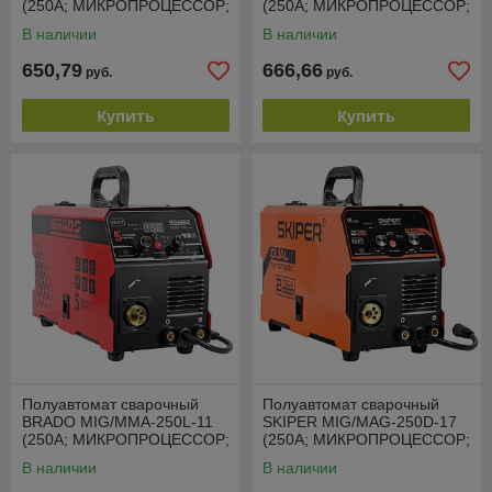
(250А; МИКРОПРОЦЕССОР;
(250А; МИКРОПРОЦЕССОР;
MIG/FLUX/MMA/TIG;
MIG/MAG; еврорукав 3м)
В наличии
В наличии
еврорукав 3м)
650,79
666,66
руб.
руб.
Купить
Купить
Полуавтомат сварочный
Полуавтомат сварочный
BRADO MIG/MMA-250L-11
SKIPER MIG/MAG-250D-17
(250А; МИКРОПРОЦЕССОР;
(250А; МИКРОПРОЦЕССОР;
MIG/FLUX/MMA/TIG;
MIG/MAG; еврорукав 3м)
В наличии
В наличии
еврорукав 3м)