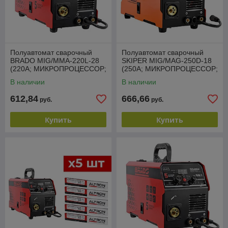
Полуавтомат сварочный
Полуавтомат сварочный
BRADO MIG/MMA-220L-28
SKIPER MIG/MAG-250D-18
(220А; МИКРОПРОЦЕССОР;
(250А; МИКРОПРОЦЕССОР;
MIG/FLUX/MMA/TIG;
MIG/MAG; еврорукав 3м)
В наличии
В наличии
еврорукав 3м)
612,84
666,66
руб.
руб.
Купить
Купить