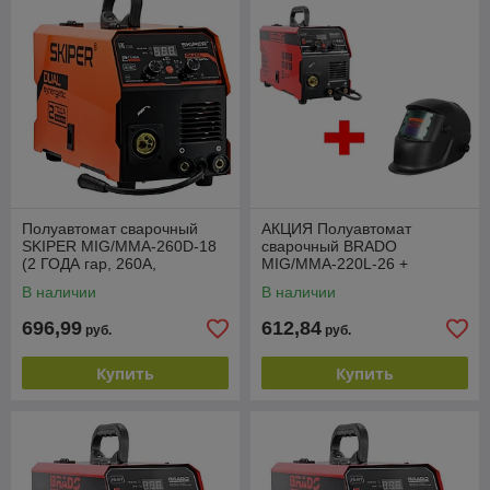
Полуавтомат сварочный
АКЦИЯ Полуавтомат
SKIPER MIG/MMA-260D-18
сварочный BRADO
(2 ГОДА гар, 260А,
MIG/MMA-220L-26 +
ПРОЦЕССОР;MIG/MAG/MM
Сварочная маска BRADO
В наличии
В наличии
A/TIG;еврорук 3)
302B в ПОДАРОК
696,99
612,84
руб.
руб.
Купить
Купить