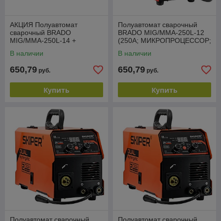
АКЦИЯ Полуавтомат
Полуавтомат сварочный
сварочный BRADO
BRADO MIG/MMA-250L-12
MIG/MMA-250L-14 +
(250А; МИКРОПРОЦЕССОР;
Электроды ALTRON
MIG/FLUX/MMA/TIG;
В наличии
В наличии
WR3210 ф3,2мм, уп.1,0кг (5
еврорукав 3м)
шт)
650,79
650,79
руб.
руб.
Купить
Купить
Полуавтомат сварочный
Полуавтомат сварочный