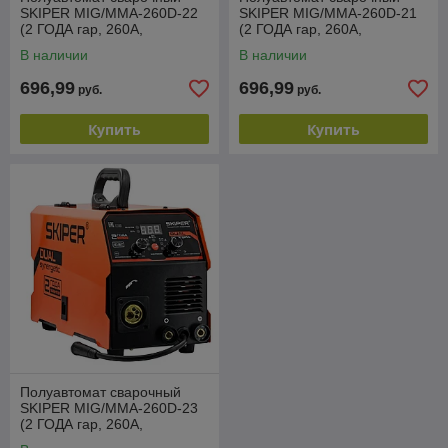
SKIPER MIG/MMA-260D-22
SKIPER MIG/MMA-260D-21
(2 ГОДА гар, 260А,
(2 ГОДА гар, 260А,
ПРОЦЕССОР;MIG/MAG/MM
ПРОЦЕССОР;MIG/MAG/MM
В наличии
В наличии
A/TIG;еврорук 3)
A/TIG;еврорук 3)
696,99
696,99
руб.
руб.
Купить
Купить
Полуавтомат сварочный
SKIPER MIG/MMA-260D-23
(2 ГОДА гар, 260А,
ПРОЦЕССОР;MIG/MAG/MM