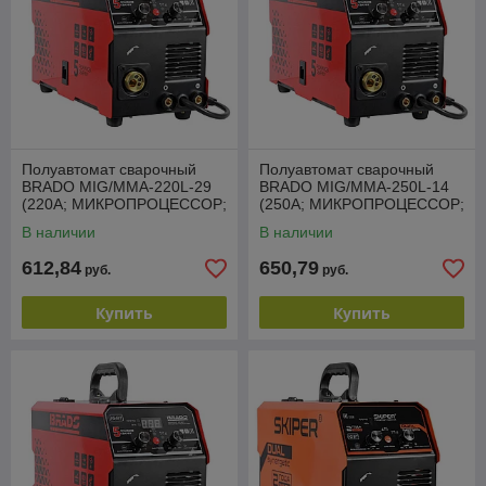
Полуавтомат сварочный
Полуавтомат сварочный
BRADO MIG/MMA-220L-29
BRADO MIG/MMA-250L-14
(220А; МИКРОПРОЦЕССОР;
(250А; МИКРОПРОЦЕССОР;
MIG/FLUX/MMA/TIG;
MIG/FLUX/MMA/TIG;
В наличии
В наличии
еврорукав 3м)
еврорукав 3м)
612,84
650,79
руб.
руб.
Купить
Купить