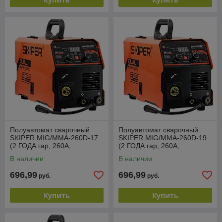
Полуавтомат сварочный
Полуавтомат сварочный
SKIPER MIG/MMA-260D-17
SKIPER MIG/MMA-260D-19
(2 ГОДА гар, 260А,
(2 ГОДА гар, 260А,
ПРОЦЕССОР;MIG/MAG/MM
ПРОЦЕССОР;MIG/MAG/MM
В наличии
В наличии
A/TIG;еврорук 3)
A/TIG;еврорук 3)
696,99
696,99
руб.
руб.
Купить
Купить