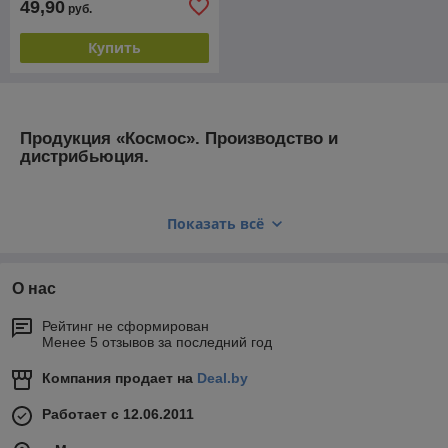
49,90
руб.
Купить
Продукция «Космос». Производство и
дистрибьюция.
—
Электро и светотехника;
Показать всё
— Лифтовое оборудование;
— Газомоторное оборудование.
О нас
Бренд «Космос» — №1 в России, продажи более 100 млн.
изделий в год. Более 40 производственных площадок, 700
Рейтинг не сформирован
Менее 5 отзывов за последний год
дилеров из 110 городов, продукция представлена в
федеральных и региональных сетях: «Ашан», «Метро»,
Компания продает на
Deal.by
«Магнит», «ОБИ» и др.
Комплексные инфраструктурные решения
Работает с 12.06.2011
«Космос Инжиниринг»