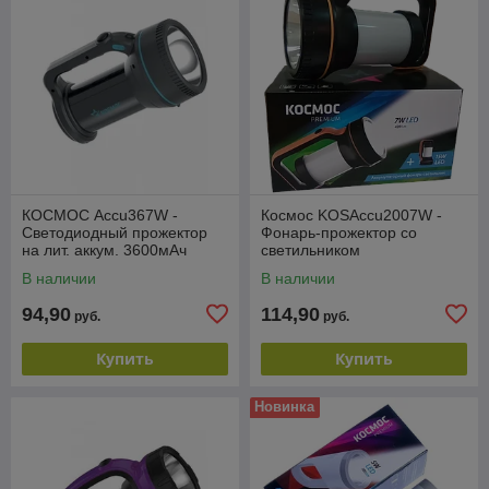
КОСМОС Accu367W -
Космос KOSAccu2007W -
Светодиодный прожектор
Фонарь-прожектор со
на лит. аккум. 3600мАч
светильником
аккумуляторный (7Вт
В наличии
В наличии
LED+30*0.5Вт, Li-On
4800мАч)
94,90
114,90
руб.
руб.
Купить
Купить
Новинка