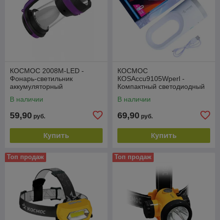
КОСМОС 2008М-LED -
КОСМОС
Фонарь-светильник
КОSAccu9105Wperl -
аккумуляторный
Компактный светодиодный
(3WLED+24*0.5W LED,
фонарь с регулировкой
В наличии
В наличии
2*4V0.9AH)
яркости и встроенным
светильником
59,90
69,90
руб.
руб.
Купить
Купить
Топ продаж
Топ продаж