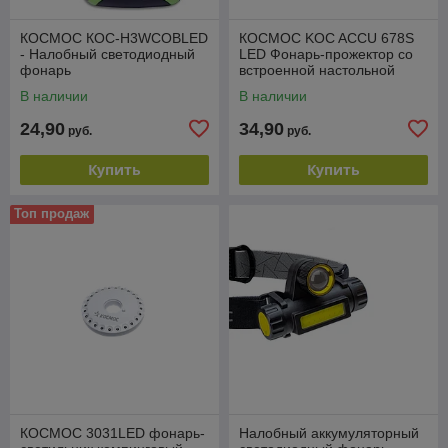
КОСМОС КОС-H3WCOBLED
КОСМОС KOC ACCU 678S
- Налобный светодиодный
LED Фонарь-прожектор со
фонарь
встроенной настольной
лампой и солнечной
В наличии
В наличии
батареей
24,90
34,90
руб.
руб.
Купить
Купить
Топ продаж
КОСМОС 3031LED фонарь-
Налобный аккумуляторный