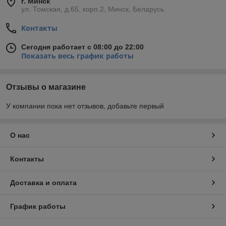
г. Минск
Проектирование. Поставка. Монтаж. Обслуживание.
ул. Томская, д.65, корп.2, Минск, Беларусь
— Электро и светотехника;
Контакты
— ОВК (отопление, вентиляция, кондиционирование);
— Системы видеонаблюдения и безопасности;
— Лифтовое оборудование;
Сегодня работает с 08:00 до 22:00
Показать весь график работы
— Наружное освещение, интеллектуальные системы
управления;
— Федеральная сеть АГНКС Космос (автомобильные
газонаполнительные компрессорные станции);
Отзывы о магазине
— Газификация транспорта;
— Газобаллонное оборудование;
У компании пока нет отзывов, добавьте первый
— Реконструкция/газификация котельного оборудования,
теплосети;
— Водоснабжение и водоочистка.
О нас
Проекты реализуются в 15 регионах России.
Контакты
Группа «Космос Инжиниринг» является инициатором и
лидером «Kosmos Engineering Alliance» (KEA) —
международного консорциума, объединения ведущих
Доставка и оплата
российских и зарубежных компаний, работающих
на рынке инфраструктуры и энергоэффективности.
График работы
Благодаря объединению ключевых компетенций участников,
Альянс имеет возможность быть стратегическим партнером в