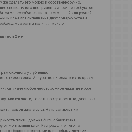
му же сделать это можно и собственноручно,
ие специального инструмента здесь не требуются.
бятся мелкозубчатая пила, настольный или ручной
жный клей для склеивания двух поверхностей и
необходимое есть в наличии, можно
олщиной 2 мм
рам оконного углубления.
е откосов окна. Аккуратно вырезать их по краям
онника, иначе любое неосторожное нажатие может
ку нижней части, то есть поверхности подоконника,
ощи гипсовой шпатлевки. На пластиковых и
ерхность плиты должна быть обезжирена.
зуют монтажный клей. Распределяют его по
игзагообразно, колечками или любыми другими