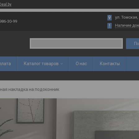
Deal.by
ул. Томская,
 986-30-99
Наличие до
По
плата
Каталог товаров
О нас
Контакты
ная накладка на подоконник