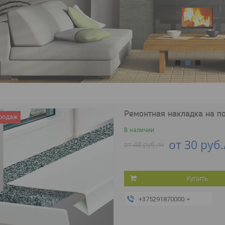
1
2
3
Ремонтная накладка на п
продаж
В наличии
от 30
руб.
от 40
руб.
/м
Купить
+375291870000