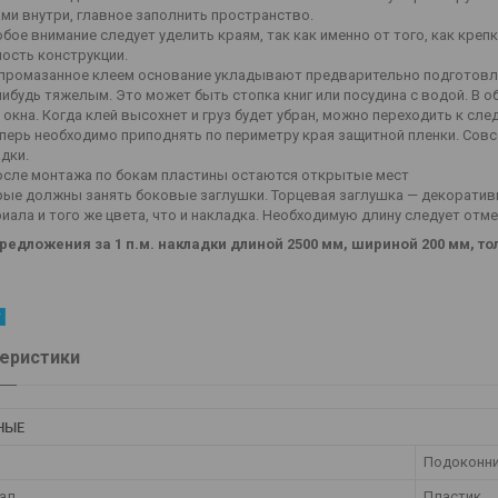
ми внутри, главное заполнить пространство.
бое внимание следует уделить краям, так как именно от того, как креп
ость конструкции.
промазанное клеем основание укладывают предварительно подготовле
нибудь тяжелым. Это может быть стопка книг или посудина с водой. В 
 окна. Когда клей высохнет и груз будет убран, можно переходить к сле
перь необходимо приподнять по периметру края защитной пленки. Совс
дки.
осле монтажа по бокам пластины о
ые должны занять боковые заглушки. Торцевая заглушка — декоратив
иала и того же цвета, что и накладка. Необходимую длину следует отм
предложения за 1 п.м. накладки длиной 2500 мм, шириной 200 мм, т
еристики
НЫЕ
Подоконн
ал
Пластик