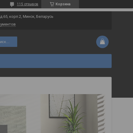
115 отзывов
Корзина
 д.65, корп.2, Минск, Беларусь
кументов
иск...