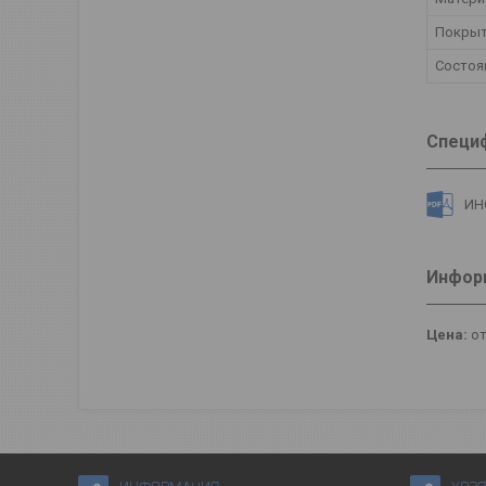
Покры
Состоя
Специ
ИН
Информ
Цена:
от