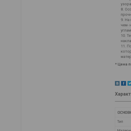
узора
Осо
прочн
На 
чем- 
углам
Те
накла
П
котор
матер
* Цена 
Характ
ОСНОВ
Тип
Матери