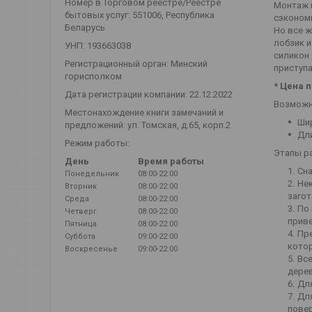
Номер в Торговом реестре/Реестре
Монтаж н
бытовых услуг: 551006, Республика
сэкономи
Беларусь
Но все ж
лобзик и
УНП: 193663038
силикон 
Регистрационный орган: Минский
приступа
горисполком
* Цена 
Дата регистрации компании: 22.12.2022
Возможн
Местонахождение книги замечаний и
Шир
предложений: ул. Томская, д.65, корп.2
Дли
Режим работы:
Этапы р
День
Время работы
Сна
Понедельник
08:00-22:00
Нек
Вторник
08:00-22:00
заго
Среда
08:00-22:00
По 
Четверг
08:00-22:00
приве
Пятница
08:00-22:00
Пре
Суббота
09:00-22:00
котор
Воскресенье
09:00-22:00
Все
дерев
Для
Для
повер