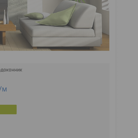
одоконник
/м