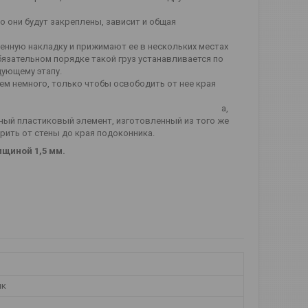
ко они будут закреплены, зависит и общая
нную накладку и прижимают ее в нескольких местах
обязательном порядке такой груз устанавливается по
дующему этапу.
ем немного, только чтобы освободить от нее края
стаются открытые мест а,
ный пластиковый элемент, изготовленный из того же
ерить от стены до края подоконника.
олщиной 1,5 мм.
ик