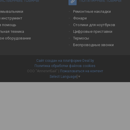
ЯЙСТВЕННЫЕ ТОВАРЫ
ПОПУЛЯРНЫЕ ТОВАРЫ
умывальники
Ремонтные накладки
 инструмент
Фонари
в помощь
Столики для ноутбуков
льная техника
Цифровые приставки
ое оборудование
Термосы
Беспроводные звонки
Сайт создан на платформе Deal.by
Политика обработки файлов cookies
ООО "АппетитБай" |
Пожаловаться на контент
Select Language
▼