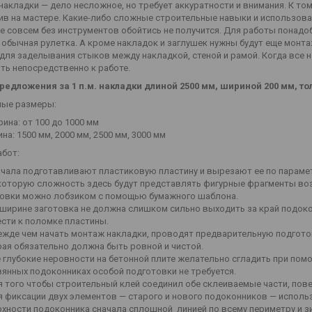
акладки — дело несложное, но требует аккуратности и внимания. К то
в на мастере. Какие-либо сложные строительные навыки и использован
е совсем без инструментов обойтись не получится. Для работы понадо
 обычная рулетка. А кроме накладок и заглушек нужны будут еще монта
для заделывания стыков между накладкой, стеной и рамой. Когда все 
ть непосредственно к работе.
предложения за 1 п.м. накладки длиной 2500 мм, шириной 200 мм, т
ые размеры:
ина: от 100 до 1000 мм
на: 1500 мм, 2000 мм, 2500 мм, 3000 мм
абот:
чала подготавливают пластиковую пластину и вырезают ее по парамет
оторую сложность здесь будут представлять фигурные фрагменты возл
товки можно лобзиком с помощью бумажного шаблона.
ширине заготовка не должна слишком сильно выходить за край подок
сти к поломке пластины.
жде чем начать монтаж накладки, проводят предварительную подготов
ая обязательно должна быть ровной и чистой.
 глубокие неровности на бетонной плите желательно сгладить при пом
янных подоконниках особой подготовки не требуется.
 того чтобы строительный клей соединил обе склеиваемые части, пов
 фиксации двух элементов — старого и нового подоконников — исполь
хности подоконника сначала сплошной линией по всему периметру и з