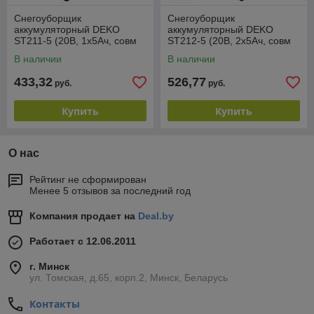
Снегоуборщик
Снегоуборщик
аккумуляторный DEKO
аккумуляторный DEKO
ST211-5 (20В, 1х5Ач, совм
ST212-5 (20В, 2х5Ач, совм
Katana/Makita, 2800об/мин,
Katana/Makita, 2800об/мин,
В наличии
В наличии
254/160мм, 6м)
254/160мм, 6м)
433,32
526,77
руб.
руб.
Купить
Купить
О нас
Рейтинг не сформирован
Менее 5 отзывов за последний год
Компания продает на
Deal.by
Работает с 12.06.2011
г. Минск
ул. Томская, д.65, корп.2, Минск, Беларусь
Контакты