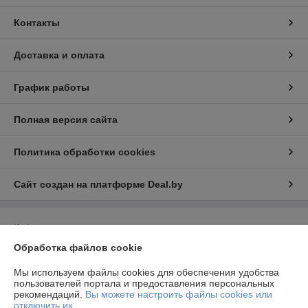
Контакты
Доставка и оплата
График работы
Полная версия сайта
Политика обработки cookies
Сайт создан на платформе Deal.by
Информация для покупателя
Обработка файлов cookie
Юридическое лицо:
Общество с ограниченной ответственностью
«Аппетитбай»
220137, г.Минск, ул.Томская, д.65, корп.2, пом.1Г
Мы используем файлы cookies для обеспечения удобства
пользователей портала и предоставления персональных
Регистрационный номер ЕГР: 193663038
рекомендаций.
Вы можете настроить файлы cookies или
отключить их.