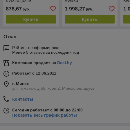
KW320 (32см,
SW480
KW
бесщёт.двиг, 2акк*21В*4А/
(48см,самоход,бесщёт.двиг,мульч.
бес
878,67
1 998,27
1 
руб.
руб.
ч)
ч)
мул
2ак
Купить
Купить
О нас
Рейтинг не сформирован
Менее 5 отзывов за последний год
Компания продает на
Deal.by
Работает с 12.06.2011
г. Минск
ул. Томская, д.65, корп.2, Минск, Беларусь
Контакты
Сегодня работает с 08:00 до 22:00
Показать весь график работы