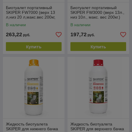
Биотуалет портативный
Биотуалет портативный
SKIPER FW7000 (верх 13
SKIPER FW3000 (верх 13л.,
л,низ 20 л,макс.вес 200кг,
низ 10л., макс. вес 200кг.)
кнопка сбр.давл.,
В наличии
В наличии
индикатор)
263,22
197,72
руб.
руб.
Купить
Купить
Жидкость биотуалета
Жидкость биотуалета
SKIPER для нижнего бачка
SKIPER для верхнего бачка