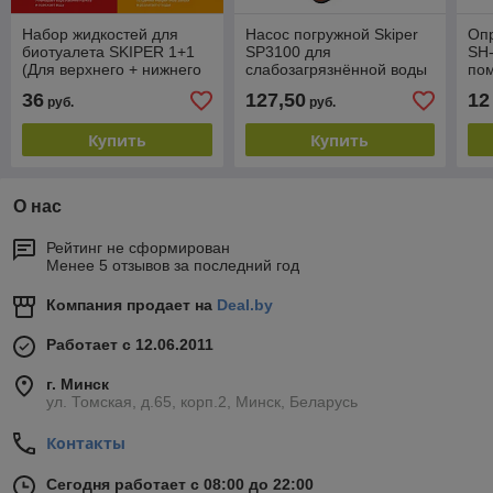
Набор жидкостей для
Насос погружной Skiper
Оп
биотуалета SKIPER 1+1
SP3100 для
SH-
(Для верхнего + нижнего
слабозагрязнённой воды
пом
бачка, 2х1 л)
(550 Вт, 8500л/ч, напор 7
36
127,50
12
руб.
руб.
м, 1" или 1 1/2")
Купить
Купить
О нас
Рейтинг не сформирован
Менее 5 отзывов за последний год
Компания продает на
Deal.by
Работает с 12.06.2011
г. Минск
ул. Томская, д.65, корп.2, Минск, Беларусь
Контакты
Сегодня работает с 08:00 до 22:00