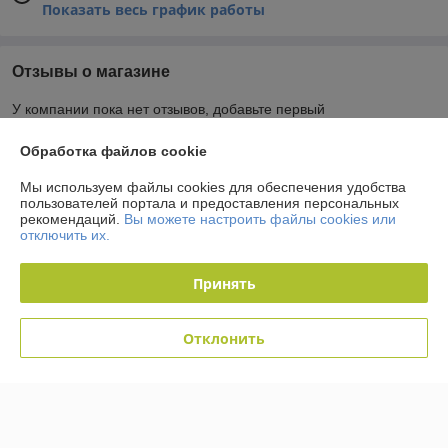
Показать весь график работы
Отзывы о магазине
У компании пока нет отзывов, добавьте первый
Обработка файлов cookie
О нас
Мы используем файлы cookies для обеспечения удобства
пользователей портала и предоставления персональных
Контакты
рекомендаций.
Вы можете настроить файлы cookies или
отключить их.
Доставка и оплата
Принять
График работы
Отклонить
Полная версия сайта
Политика обработки cookies