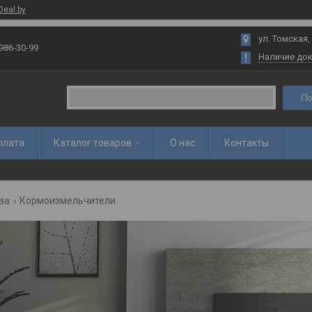
Deal.by
ул. Томская,
 986-30-99
Наличие до
По
плата
Каталог товаров
О нас
Контакты
ва
Кормоизмельчители