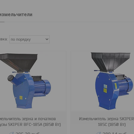
измельчители
SBFC185С.00
SBFC185В.00
мельчитель зерна и початков
Измельчитель зерна SKIPER
узы SKIPER BFC-185A (1850 Вт)
185C (1850 Вт)