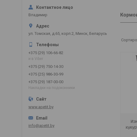
Кормо
Владимир
ул. Томская, д.65, корп.2, Минск, Беларусь
+375 (29) 106-66-82
и в Viber
+375 (29) 750-14-30
+375 (25) 986-30-99
+375 (29) 187-00-00
Накладки на подоконники
SBFC185A.00
www.apetit.by
Из
info@apetit.by
кукур