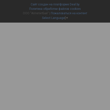
Сайт создан на платформе Deal.by
Политика обработки файлов cookies
ООО "АппетитБай" |
Пожаловаться на контент
Select Language
▼