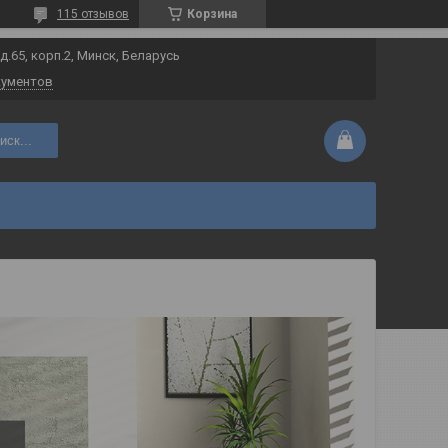
115 отзывов
Корзина
 д.65, корп.2, Минск, Беларусь
кументов
иск...