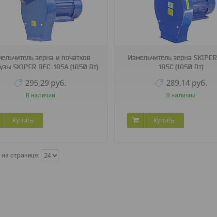
SBFC185С.00
SBFC185В.00
мельчитель зерна и початков
Измельчитель зерна SKIPER
узы SKIPER BFC-185A (1850 Вт)
185C (1850 Вт)
295,29
руб.
289,14
руб.
В наличии
В наличии
Купить
Купить