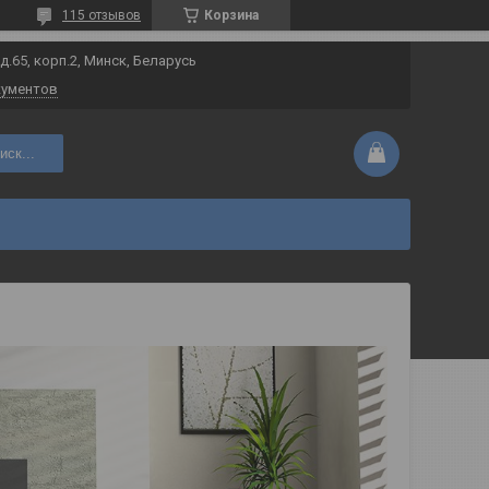
115 отзывов
Корзина
 д.65, корп.2, Минск, Беларусь
кументов
иск...