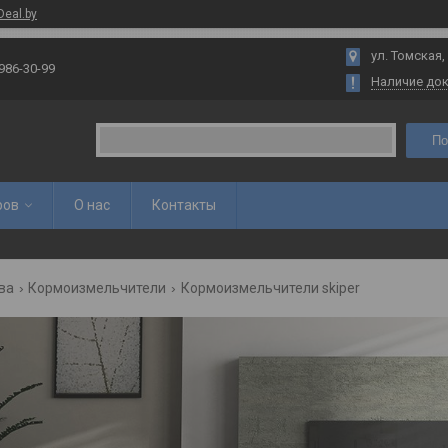
Deal.by
ул. Томская,
 986-30-99
Наличие до
По
ров
О нас
Контакты
ва
Кормоизмельчители
Кормоизмельчители skiper