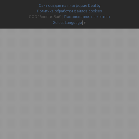
Сайт создан на платформе Deal.by
Политика обработки файлов cookies
ООО "АппетитБай" |
Пожаловаться на контент
Select Language
▼