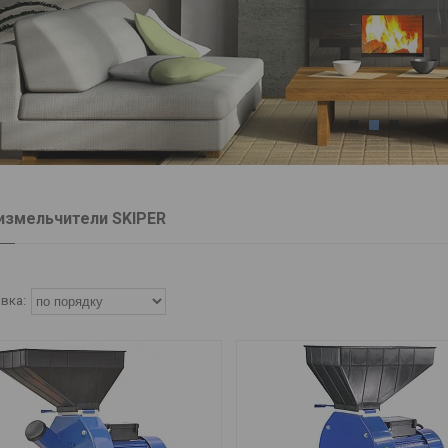
1
2
3
измельчители SKIPER