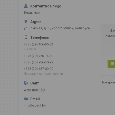
Владимир
SBFC185A.00
ул. Томская, д.65, корп.2, Минск, Беларусь
Из
кукур
+375 (29) 106-66-82
и в Viber
+375 (29) 750-14-30
+375 (25) 986-30-99
+375 (29) 187-00-00
Накладки на подоконники
www.apetit.by
info@apetit.by