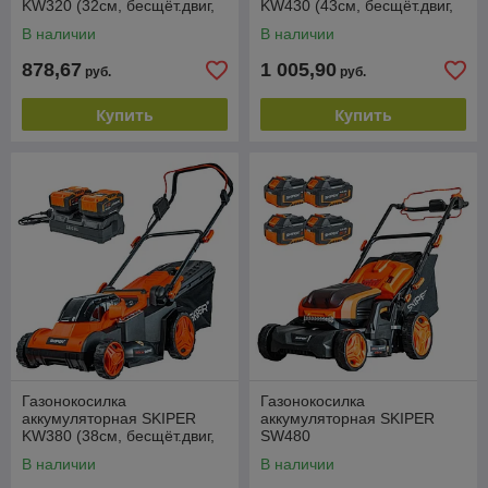
KW320 (32см, бесщёт.двиг,
KW430 (43см, бесщёт.двиг,
2акк*21В*4А/ч)
мульчирование,
В наличии
В наличии
2акк*21В*4А/ч)
878,67
1 005,90
руб.
руб.
Купить
Купить
Газонокосилка
Газонокосилка
аккумуляторная SKIPER
аккумуляторная SKIPER
KW380 (38см, бесщёт.двиг,
SW480
мульчирование,
(48см,самоход,бесщёт.двиг,
В наличии
В наличии
2акк*21В*4А/ч)
мульч.,4акк*21В*4А/ч)