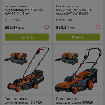
Газонокосилка
Газонокосилка
аккумуляторная KATANA
аккум.KATANA KW430+2
KW430-0 (43 см,
Аккум.KATANA B4000
бесщёт.двигатель,
SinglePOWER+Зарядное
В наличии
В наличии
мульчирование, без акк)
устр.KATANA С5000-1
598,47
980,34
руб.
руб.
Купить
Купить
Газонокосилка
Газонокосилка
аккумуляторная SKIPER
аккумуляторная SKIPER