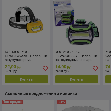
КОСМОС КОС-
КОСМОС КОС-
КО
LiPoH3WCOB - Налобный
H3WCOBLED - Налобный
Св
аккумуляторный
светодиодный фонарь
на 
светодиодный фонарь
22,90
14,90
74
руб.
руб.
32,90 руб.
24,90 руб.
94,
Купить
Купить
Акционные предложения и новинки
Топ продаж
-44%