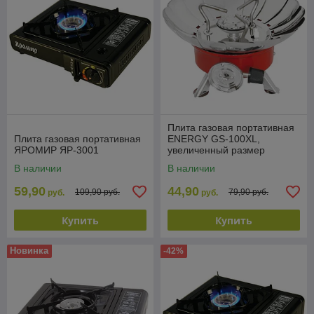
Плита газовая портативная
Плита газовая портативная
ENERGY GS-100XL,
ЯРОМИР ЯР-3001
увеличенный размер
(чехол+коробка,
В наличии
В наличии
туристическая)
59,90
44,90
109,90 руб.
79,90 руб.
руб.
руб.
Купить
Купить
Новинка
-42%