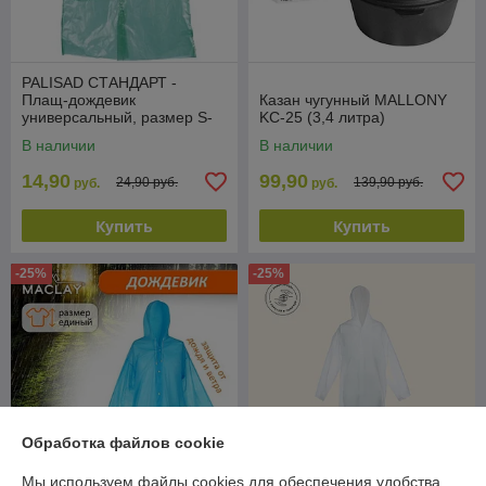
PALISAD СТАНДАРТ -
Плащ-дождевик
Казан чугунный MALLONY
универсальный, размер S-
KС-25 (3,4 литра)
XXXL (44-60)
В наличии
В наличии
14,90
99,90
24,90 руб.
139,90 руб.
руб.
руб.
Купить
Купить
-25%
-25%
Обработка файлов cookie
Мы используем файлы cookies для обеспечения удобства