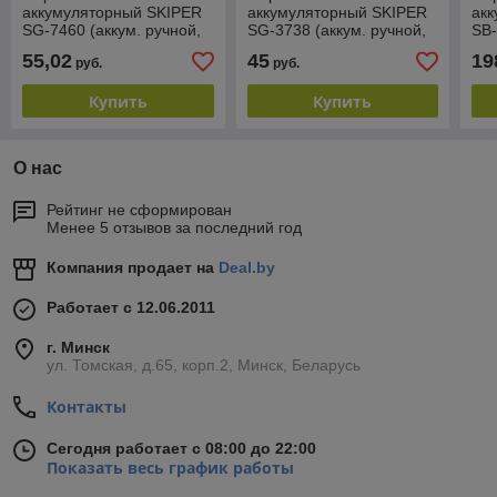
аккумуляторный SKIPER
аккумуляторный SKIPER
ак
SG-7460 (аккум. ручной,
SG-3738 (аккум. ручной,
SB-
7,4В, 2,0А/ч)
3,7В, 2,4А/ч)
18В
55,02
45
19
руб.
руб.
Купить
Купить
О нас
Рейтинг не сформирован
Менее 5 отзывов за последний год
Компания продает на
Deal.by
Работает с 12.06.2011
г. Минск
ул. Томская, д.65, корп.2, Минск, Беларусь
Контакты
Сегодня работает с 08:00 до 22:00
Показать весь график работы