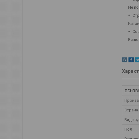
Не п
Ст
Кита
Со
Вини
Характ
ОСНОВ
Произв
Страна
Вид из
Пол
Размер