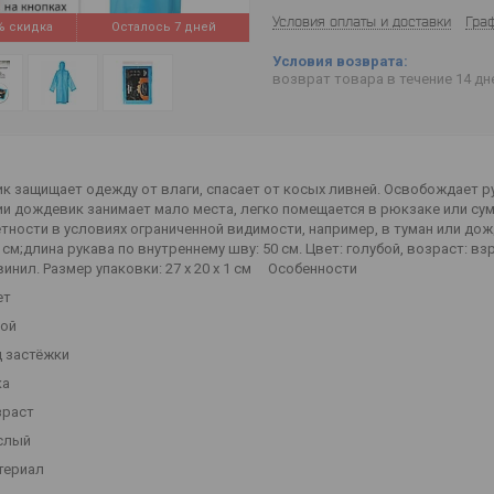
Условия оплаты и доставки
Гра
%
Осталось 7 дней
возврат товара в течение 14 д
 защищает одежду от влаги, спасает от косых ливней. Освобождает рук
и дождевик занимает мало места, легко помещается в рюкзаке или сумк
тности в условиях ограниченной видимости, например, в туман или дож
0 см;длина рукава по внутреннему шву: 50 см. Цвет: голубой, возраст: взро
винил. Размер упаковки: 27 x 20 x 1 см Особенности
ет
бой
 застёжки
ка
зраст
слый
териал