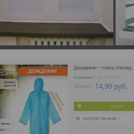
Дождевик - плащ maclay, р
В наличии
Код:
2737659
14,90
руб.
19,90
руб.
Купить
+375 (29) 106-66-82