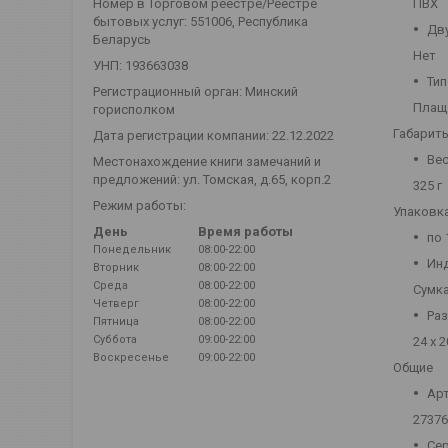
ПВХ
Номер в Торговом реестре/Реестре
бытовых услуг: 551006, Республика
Дв
Беларусь
Нет
УНП: 193663038
Тип
Регистрационный орган: Минский
Плащ
горисполком
Габариты
Дата регистрации компании: 22.12.2022
Вес
Местонахождение книги замечаний и
предложений: ул. Томская, д.65, корп.2
325 г
Режим работы:
Упаковк
День
Время работы
по 
Понедельник
08:00-22:00
Ин
Вторник
08:00-22:00
Среда
08:00-22:00
Сумк
Четверг
08:00-22:00
Раз
Пятница
08:00-22:00
Суббота
09:00-22:00
24 х 2
Воскресенье
09:00-22:00
Общие
Ар
27376
Се