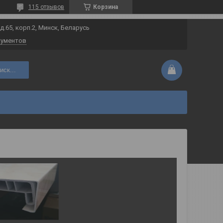
115 отзывов
Корзина
 д.65, корп.2, Минск, Беларусь
кументов
иск...