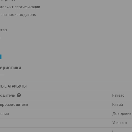
одлежит сертификации
рана производитель
й
став
л
еристики
НЫЕ АТРИБУТЫ
одитель
Palisad
 производитель
Китай
делия
Дождевик
Унисекс
L