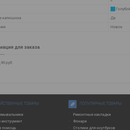
Голубо
е капюшона
Да
ние
Новое
ация для заказа
,90
руб.
ЯЙСТВЕННЫЕ ТОВАРЫ
ПОПУЛЯРНЫЕ ТОВАРЫ
умывальники
Ремонтные накладки
 инструмент
Фонари
в помощь
Столики для ноутбуков