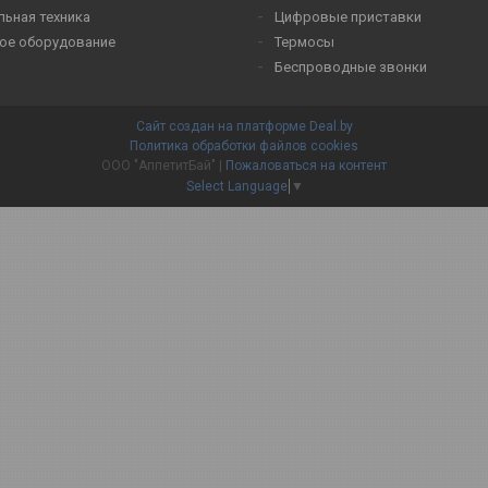
льная техника
Цифровые приставки
ое оборудование
Термосы
Беспроводные звонки
Сайт создан на платформе Deal.by
Политика обработки файлов cookies
ООО "АппетитБай" |
Пожаловаться на контент
Select Language
▼