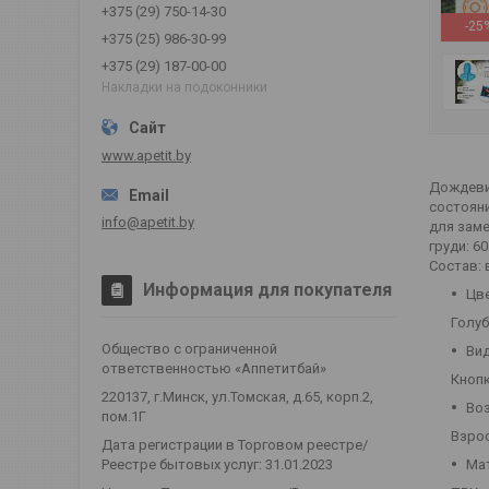
+375 (29) 750-14-30
-25
+375 (25) 986-30-99
+375 (29) 187-00-00
Накладки на подоконники
www.apetit.by
Дождевик
состояни
info@apetit.by
для заме
груди: 6
Состав: 
Информация для покупателя
Цв
Голу
Общество с ограниченной
Вид
ответственностью «Аппетитбай»
Кноп
220137, г.Минск, ул.Томская, д.65, корп.2,
Во
пом.1Г
Взро
Дата регистрации в Торговом реестре/
Ма
Реестре бытовых услуг: 31.01.2023