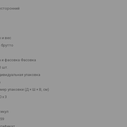
усторонний
 и вес
 брутто
а и фасовка Фасовка
1 шт.
дивидуальная упаковка
а
мер упаковки (Д × Ш × В, см)
0 х 3
тикул
59
ртификат