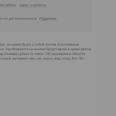
фик работы
Адрес и контакты
ней
по договоренности
Подробнее
и - не нужно брать с собой зонтик. В сложенном
е. Застёгивается на кнопки.Представлен в ярких цветах
дь.Размеры:длина по спине: 103 см;ширина в области
слый, материал: пвх, тип: пончо, вид: плащ. Вес: 92 г.