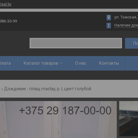
Deal.by
ул. Томская,
 986-30-99
Наличие до
По
плата
Каталог товаров
О нас
Контакты
Дождевик - плащ maclay, р. l, цвет голубой