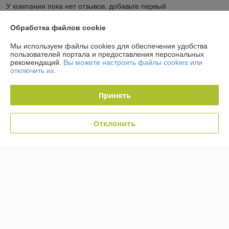
У компании пока нет отзывов, добавьте первый
Обработка файлов cookie
О нас
Мы используем файлы cookies для обеспечения удобства
пользователей портала и предоставления персональных
Контакты
рекомендаций.
Вы можете настроить файлы cookies или
отключить их.
Доставка и оплата
Принять
График работы
Отклонить
Полная версия сайта
Политика обработки cookies
Сайт создан на платформе Deal.by
Информация для покупателя
Юридическое лицо:
Общество с ограниченной ответственностью