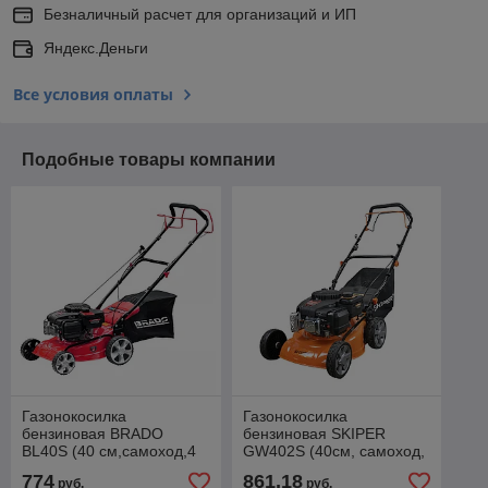
Безналичный расчет для организаций и ИП
Яндекс.Деньги
Все условия оплаты
Подобные товары компании
Газонокосилка
Газонокосилка
бензиновая BRADO
бензиновая SKIPER
BL40S (40 см,самоход,4
GW402S (40см, самоход,
лс,сталь.дека,травосб.45
Loncin 3,5 лс,
774
861,18
руб.
руб.
л, +НОЖ)
сталь.дека,травосб.45 л,