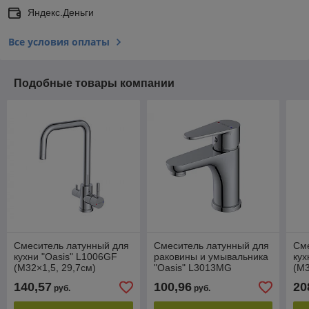
Яндекс.Деньги
Все условия оплаты
Подобные товары компании
Смеситель латунный для
Смеситель латунный для
См
кухни "Oasis" L1006GF
раковины и умывальника
кух
(М32×1,5, 29,7см)
"Oasis" L3013MG
(М3
(М32×1,5, 8,7см)
140,57
100,96
20
руб.
руб.