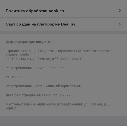
Политика обработки cookies
Сайт создан на платформе Deal.by
Информация для покупателя
Юридическое лицо:
Общество с ограниченной ответственностью
«Аппетитбай»
220137, г.Минск, ул.Томская, д.65, корп.2, пом.1Г
Регистрационный номер ЕГР: 193663038
УНП: 193663038
Регистрационный орган: Минский горисполком
Дата регистрации компании: 22.12.2022
Местонахождение книги жалоб и предложений: ул. Томская, д.65,
корп.2