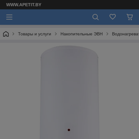
WWW.APETIT.BY
Товары и услуги
Накопительные ЭВН
Водонагреват