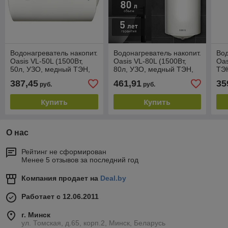
Водонагреватель накопит.
Водонагреватель накопит.
Вод
Oasis VL-50L (1500Вт,
Oasis VL-80L (1500Вт,
Oas
50л, УЗО, медный ТЭН,
80л, УЗО, медный ТЭН,
ТЭН
до 48ч, предохр. клапан,
до 48ч, предохр. клапан,
быс
387,45
461,91
35
руб.
руб.
эмаль)
эмаль)
Купить
Купить
О нас
Рейтинг не сформирован
Менее 5 отзывов за последний год
Компания продает на
Deal.by
Работает с 12.06.2011
г. Минск
ул. Томская, д.65, корп.2, Минск, Беларусь