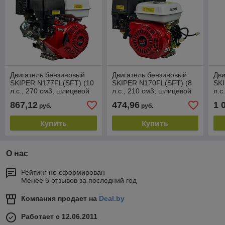
Двигатель бензиновый
Двигатель бензиновый
Дви
SKIPER N177FL(SFT) (10
SKIPER N170FL(SFT) (8
SK
л.с., 270 см3, шлицевой
л.с., 210 см3, шлицевой
л.с
вал диам. 25мм х35мм)
вал диам. 25мм х35мм)
ди
867,12
474,96
1 
руб.
руб.
ос
Купить
Купить
О нас
Рейтинг не сформирован
Менее 5 отзывов за последний год
Компания продает на
Deal.by
Работает с 12.06.2011