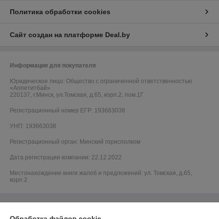
Политика обработки cookies
Сайт создан на платформе Deal.by
Информация для покупателя
Юридическое лицо:
Общество с ограниченной ответственностью
«Аппетитбай»
220137, г.Минск, ул.Томская, д.65, корп.2, пом.1Г
Регистрационный номер ЕГР: 193663038
УНП: 193663038
Регистрационный орган: Минский горисполком
Дата регистрации компании: 22.12.2022
Местонахождение книги жалоб и предложений: ул. Томская, д.65,
корп.2
Обработка файлов cookie