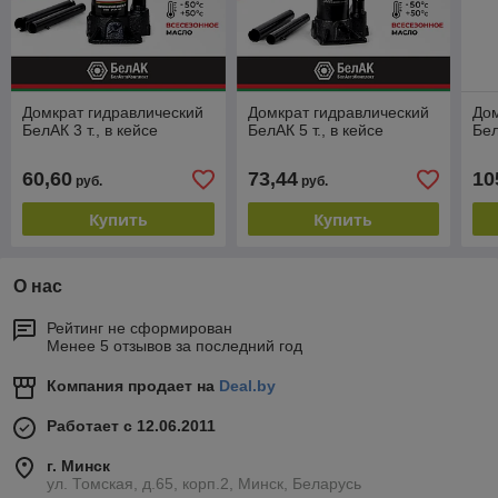
Домкрат гидравлический
Домкрат гидравлический
Дом
БелАК 3 т., в кейсе
БелАК 5 т., в кейсе
Бел
60,60
73,44
10
руб.
руб.
Купить
Купить
О нас
Рейтинг не сформирован
Менее 5 отзывов за последний год
Компания продает на
Deal.by
Работает с 12.06.2011
г. Минск
ул. Томская, д.65, корп.2, Минск, Беларусь