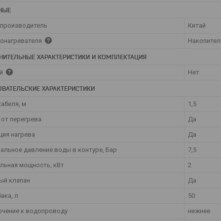
НЫЕ
 производитель
Китай
донагревателя
Накопите
НИТЕЛЬНЫЕ ХАРАКТЕРИСТИКИ И КОМПЛЕКТАЦИЯ
ей
Нет
ОВАТЕЛЬСКИЕ ХАРАКТЕРИСТИКИ
абеля, м
1,5
 от перегрева
Да
ция нагрева
Да
альное давление воды в контуре, Бар
7,5
льная мощность, кВт
2
ый клапан
Да
ака, л
50
чение к водопроводу
нижнее