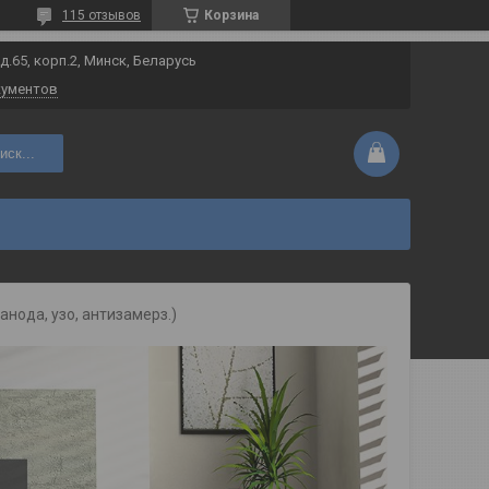
115 отзывов
Корзина
 д.65, корп.2, Минск, Беларусь
кументов
иск...
 анода, узо, антизамерз.)