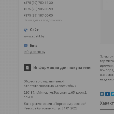
+375 (29) 750-14-30
+375 (25) 986-30-99
+375 (29) 187-00-00
Накладки на подоконники
www.apetit.by
info@apetit.by
Электри
горячего
времени,
Информация для покупателя
прибора,
автомат
надежнос
Общество с ограниченной
ответственностью «Аппетитбай»
220137, г.Минск, ул.Томская, д.65, корп.2,
пом.1Г
Характ
Дата регистрации в Торговом реестре/
Реестре бытовых услуг: 31.01.2023