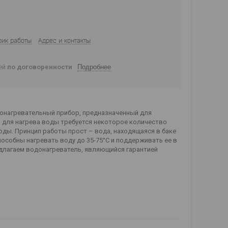
фик работы
Адрес и контакты
ней
по договоренности
Подробнее
онагревательный прибор, предназначенный для
ю для нагрева воды требуется некоторое количество
ды. Принцип работы прост – вода, находящаяся в баке
пособны нагревать воду до 35-75°С и поддерживать ее в
длагаем водонагреватель, являющийся гарантией