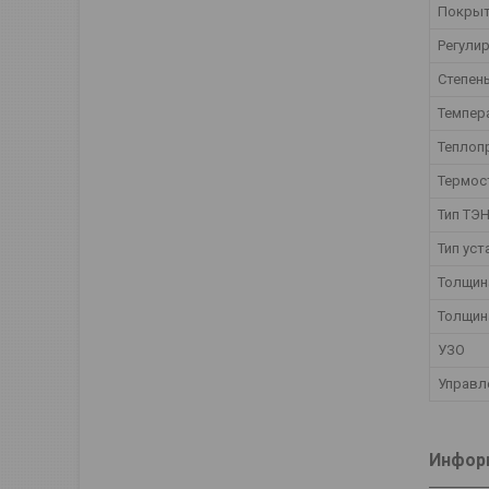
Покрыт
Регули
Степен
Темпер
Теплоп
Термос
Тип ТЭ
Тип уст
Толщина
Толщин
УЗО
Управл
Информ