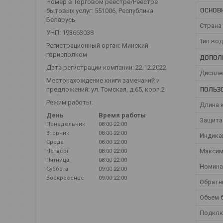
Номер в Торговом реестре/Реестре
ОСНОВ
бытовых услуг: 551006, Республика
Беларусь
Страна
УНП: 193663038
Тип во
Регистрационный орган: Минский
горисполком
ДОПОЛ
Дата регистрации компании: 22.12.2022
Диспл
Местонахождение книги замечаний и
ПОЛЬЗ
предложений: ул. Томская, д.65, корп.2
Режим работы:
Длина к
День
Время работы
Защита
Понедельник
08:00-22:00
Вторник
08:00-22:00
Индика
Среда
08:00-22:00
Максим
Четверг
08:00-22:00
Пятница
08:00-22:00
Номина
Суббота
09:00-22:00
Воскресенье
09:00-22:00
Обратн
Объем б
Подклю