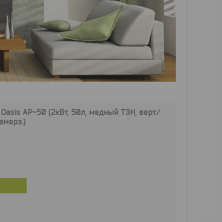
Oasis АР-50 (2кВт, 50л, медный ТЭН, верт/
амерз.)