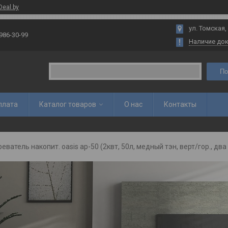
Deal.by
ул. Томская,
 986-30-99
Наличие до
По
плата
Каталог товаров
О нас
Контакты
еватель накопит. oasis ар-50 (2квт, 50л, медный тэн, верт/гор., два