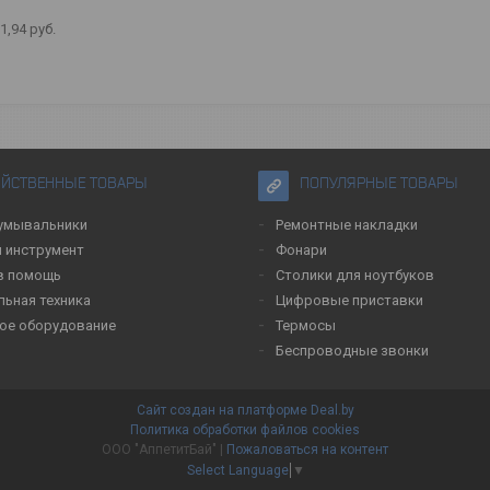
1,94
руб.
ЯЙСТВЕННЫЕ ТОВАРЫ
ПОПУЛЯРНЫЕ ТОВАРЫ
умывальники
Ремонтные накладки
 инструмент
Фонари
в помощь
Столики для ноутбуков
льная техника
Цифровые приставки
ое оборудование
Термосы
Беспроводные звонки
Сайт создан на платформе Deal.by
Политика обработки файлов cookies
ООО "АппетитБай" |
Пожаловаться на контент
Select Language
▼