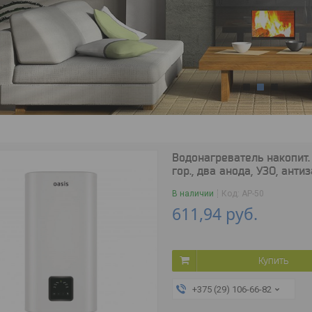
1
2
3
Водонагреватель накопит. 
гор., два анода, УЗО, антиз
В наличии
Код:
АР-50
611,94
руб.
Купить
+375 (29) 106-66-82