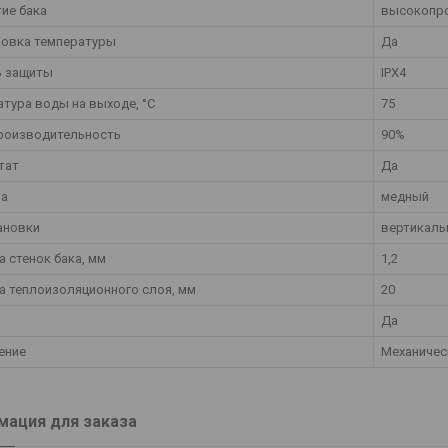
ие бака
высокопро
ровка температуры
Да
ь защиты
IPX4
атура воды на выходе, °C
75
роизводительность
90%
тат
Да
На
медный
ановки
вертикаль
 стенок бака, мм
1,2
а теплоизоляционного слоя, мм
20
Да
ение
Механичес
ация для заказа