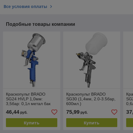
Все условия оплаты
Подобные товары компании
Краскопульт BRADO
Краскопульт BRADO
Кр
SG24 HVLP 1,0мм:
SG30 (1,4мм, 2.0-3.5бар,
SG2
3,5бар: 0,1л метал бак
600мл.)
0,6
(аналог SG05)
46,44
75,99
37
руб.
руб.
Купить
Купить