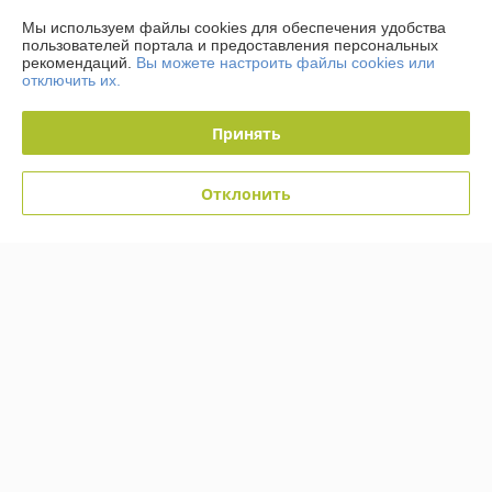
О нас
Мы используем файлы cookies для обеспечения удобства
пользователей портала и предоставления персональных
Контакты
рекомендаций.
Вы можете настроить файлы cookies или
отключить их.
Доставка и оплата
Принять
График работы
Отклонить
Полная версия сайта
Политика обработки cookies
Сайт создан на платформе Deal.by
Информация для покупателя
Юридическое лицо:
Общество с ограниченной ответственностью
«Аппетитбай»
220137, г.Минск, ул.Томская, д.65, корп.2, пом.1Г
Регистрационный номер ЕГР: 193663038