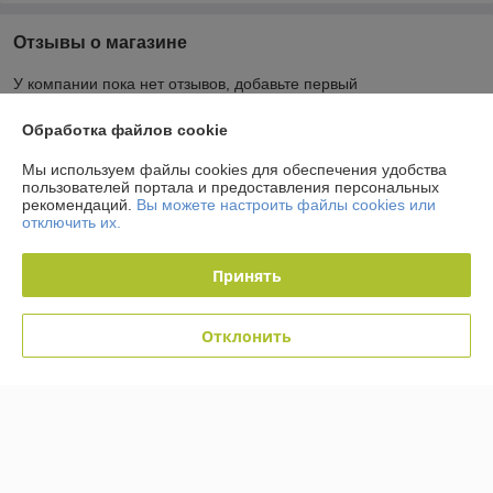
Отзывы о магазине
У компании пока нет отзывов, добавьте первый
Обработка файлов cookie
О нас
Мы используем файлы cookies для обеспечения удобства
пользователей портала и предоставления персональных
Контакты
рекомендаций.
Вы можете настроить файлы cookies или
отключить их.
Доставка и оплата
Принять
График работы
Отклонить
Полная версия сайта
Политика обработки cookies
Сайт создан на платформе Deal.by