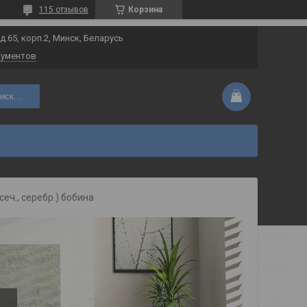
115 отзывов
Корзина
 д.65, корп.2, Минск, Беларусь
кументов
иск...
 сеч., серебр.) бобина