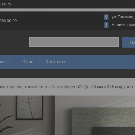
Deal.by
ул. Томская,
 986-30-99
Наличие до
По
ров
О нас
Контакты
 кусторезов, триммеров
Леска skiper h22 (ф 2.4 мм х 346 м кручен.