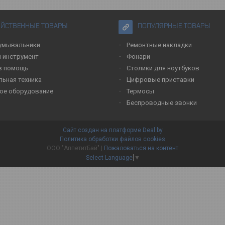
ЯЙСТВЕННЫЕ ТОВАРЫ
ПОПУЛЯРНЫЕ ТОВАРЫ
умывальники
Ремонтные накладки
 инструмент
Фонари
в помощь
Столики для ноутбуков
льная техника
Цифровые приставки
ое оборудование
Термосы
Беспроводные звонки
Сайт создан на платформе Deal.by
Политика обработки файлов cookies
ООО "АппетитБай" |
Пожаловаться на контент
Select Language
▼