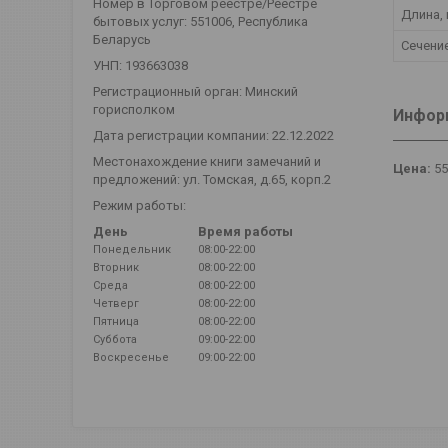
Номер в Торговом реестре/Реестре
Длина,
бытовых услуг: 551006, Республика
Беларусь
Сечени
УНП: 193663038
Регистрационный орган: Минский
горисполком
Информ
Дата регистрации компании: 22.12.2022
Местонахождение книги замечаний и
Цена:
55
предложений: ул. Томская, д.65, корп.2
Режим работы:
День
Время работы
Понедельник
08:00-22:00
Вторник
08:00-22:00
Среда
08:00-22:00
Четверг
08:00-22:00
Пятница
08:00-22:00
Суббота
09:00-22:00
Воскресенье
09:00-22:00