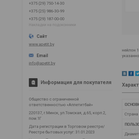
+375 (29) 750-14-30
+375 (25) 986-30-99
+375 (29) 187-00-00
Накладки на подоконники
www.apetit.by
нейлон 1
указанно
info@apetit.by
Информация для покупателя
Характ
Общество с ограниченной
ОСНОВ
ответственностью «Аппетитбай»
220137, г.Минск, ул.Томская, д.65, корп.2,
Страна
пом.1Г
ПОЛЬЗ
Дата регистрации в Торговом реестре/
Реестре бытовых услуг: 31.01.2023
Диамет