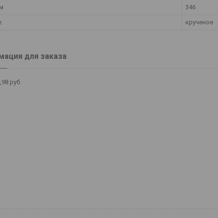
 м
346
е
крученое
ация для заказа
,98
руб.