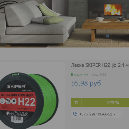
1
2
3
Леска SKIPER H22 (ф 2.4 м
В наличии
Код:
H22
55,98
руб.
Купить
+375 (29) 106-66-82