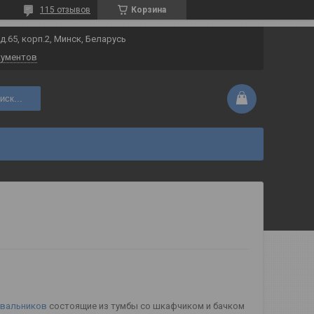
115 отзывов
Корзина
 д.65, корп.2, Минск, Беларусь
кументов
иск...
ывальников
состоящие из тумбы со шкафчиком и бачком