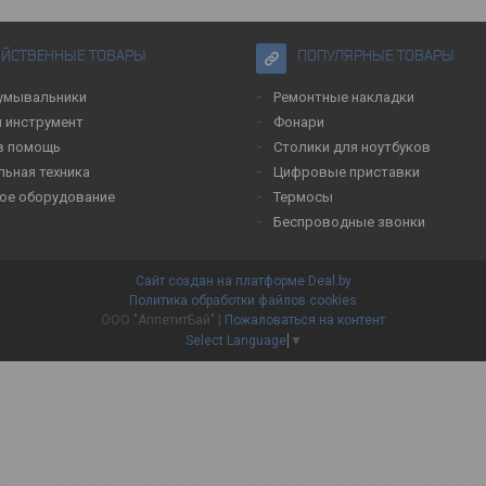
ЯЙСТВЕННЫЕ ТОВАРЫ
ПОПУЛЯРНЫЕ ТОВАРЫ
умывальники
Ремонтные накладки
 инструмент
Фонари
в помощь
Столики для ноутбуков
льная техника
Цифровые приставки
ое оборудование
Термосы
Беспроводные звонки
Сайт создан на платформе Deal.by
Политика обработки файлов cookies
ООО "АппетитБай" |
Пожаловаться на контент
Select Language
▼