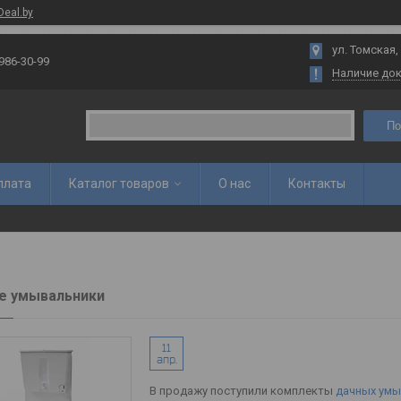
Deal.by
ул. Томская,
 986-30-99
Наличие до
По
плата
Каталог товаров
О нас
Контакты
е умывальники
11
апр.
В продажу поступили комплекты
дачных ум