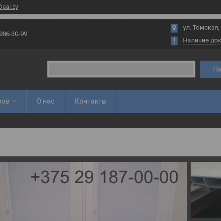
Deal.by
ул. Томская,
 986-30-99
Наличие до
По
ров
О нас
Контакты