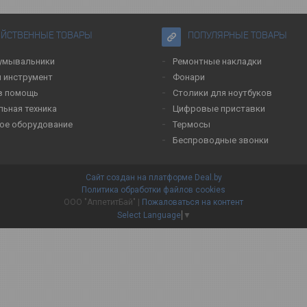
ЯЙСТВЕННЫЕ ТОВАРЫ
ПОПУЛЯРНЫЕ ТОВАРЫ
умывальники
Ремонтные накладки
 инструмент
Фонари
в помощь
Столики для ноутбуков
льная техника
Цифровые приставки
ое оборудование
Термосы
Беспроводные звонки
Сайт создан на платформе Deal.by
Политика обработки файлов cookies
ООО "АппетитБай" |
Пожаловаться на контент
Select Language
▼