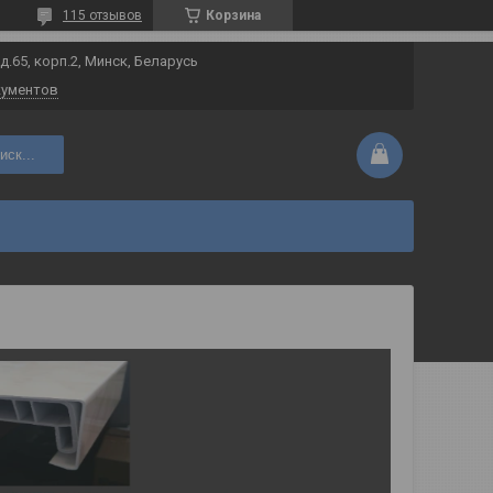
115 отзывов
Корзина
 д.65, корп.2, Минск, Беларусь
кументов
иск...