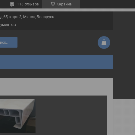
115 отзывов
Корзина
 д.65, корп.2, Минск, Беларусь
кументов
иск...