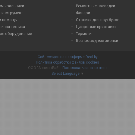
умывальники
Ремонтные накладки
 инструмент
Фонари
в помощь
Столики для ноутбуков
льная техника
Цифровые приставки
ое оборудование
Термосы
Беспроводные звонки
Сайт создан на платформе Deal.by
Политика обработки файлов cookies
ООО "АппетитБай" |
Пожаловаться на контент
Select Language
▼