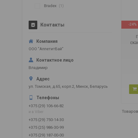
Bradex
1
SF 0076
Контакты
-24%
ска
ООО "АппетитБай"
Владимир
ул. Томская, д.65, корп.2, Минск, Беларусь
+375 (29) 106-66-82
и в Viber
+375 (29) 750-14-30
+375 (25) 986-30-99
+375 (29) 187-00-00