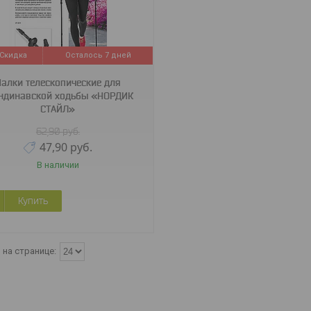
Осталось 7 дней
Палки телескопические для
ндинавской ходьбы «НОРДИК
СТАЙЛ»
62,90
руб.
47,90
руб.
В наличии
Купить