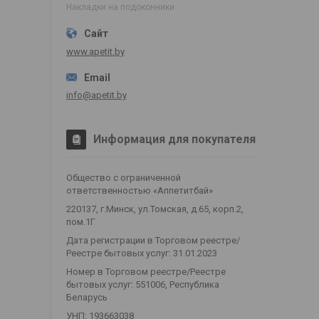
Накладки на подоконники
www.apetit.by
info@apetit.by
Информация для покупателя
Общество с ограниченной
ответственностью «Аппетитбай»
220137, г.Минск, ул.Томская, д.65, корп.2,
пом.1Г
Дата регистрации в Торговом реестре/
Реестре бытовых услуг: 31.01.2023
Номер в Торговом реестре/Реестре
бытовых услуг: 551006, Республика
Беларусь
УНП: 193663038