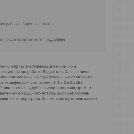
фик работы
Адрес и контакты
ней
по договоренности
Подробнее
енным привлекательным дизайном, но и
ективностью работы. Радиаторы Oasis отлично
собных помещений, не подключенных к отоплению.
модификации составляет 1, 1.5, 2 и 2.5 кВт.
Радиатор очень удобен в использовании, прост в
делением воздушного потока. Высокий уровень
 защитой от перегрева. Заземление и уровень защиты