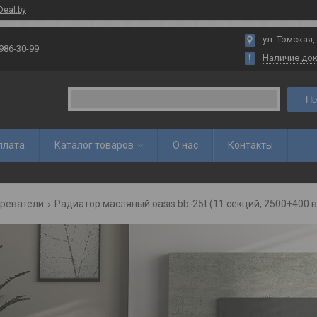
Deal.by
ул. Томская,
 986-30-99
Наличие до
По
плата
Каталог товаров
О нас
Контакты
реватели
Радиатор масляный oasis bb-25t (11 секций, 2500+400 в