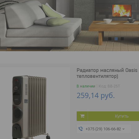
1
2
3
Радиатор масляный Oasis B
тепловентилятор)
В наличии
Код:
BB-25T
259,14
руб.
Купить
+375 (29) 106-66-82