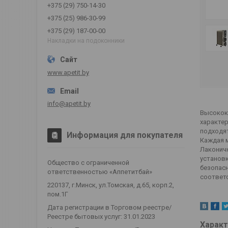
+375 (29) 750-14-30
+375 (25) 986-30-99
+375 (29) 187-00-00
Накладки на подоконники
www.apetit.by
info@apetit.by
Высокок
характе
подходя
Информация для покупателя
Каждая м
Лаконичн
установ
Общество с ограниченной
безопасн
ответственностью «Аппетитбай»
соответ
220137, г.Минск, ул.Томская, д.65, корп.2,
пом.1Г
Дата регистрации в Торговом реестре/
Реестре бытовых услуг: 31.01.2023
Характ