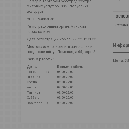
Номер в Торговом реестре/Реестре
бытовых услуг: 551006, Республика
Беларусь
ОСНОВ
УНП: 193663038
Страна
Регистрационный орган: Минский
горисполком
Дата регистрации компании: 22.12.2022
Информ
Местонахождение книги замечаний и
предложений: ул. Томская, д.65, корп.2
Режим работы:
Цена:
25
День
Время работы
Понедельник
08:00-22:00
Вторник
08:00-22:00
Среда
08:00-22:00
Четверг
08:00-22:00
Пятница
08:00-22:00
Суббота
09:00-22:00
Воскресенье
09:00-22:00