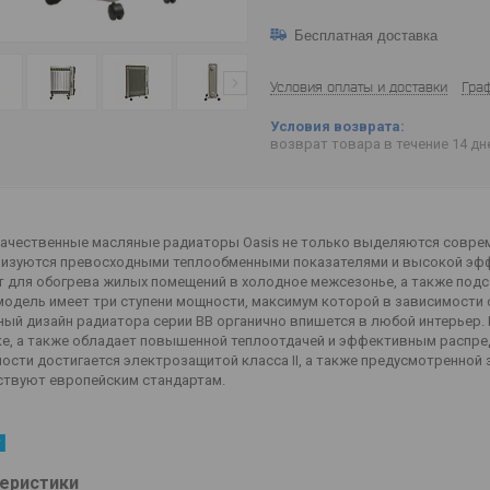
Бесплатная доставка
Условия оплаты и доставки
Гра
возврат товара в течение 14 д
ачественные масляные радиаторы Oasis не только выделяются соврем
ризуются превосходными теплообменными показателями и высокой эфф
т для обогрева жилых помещений в холодное межсезонье, а также под
одель имеет три ступени мощности, максимум которой в зависимости от 
ый дизайн радиатора серии BВ органично впишется в любой интерьер. 
ке, а также обладает повышенной теплоотдачей и эффективным распре
ости достигается электрозащитой класса II, а также предусмотренной
ствуют европейским стандартам.
еристики