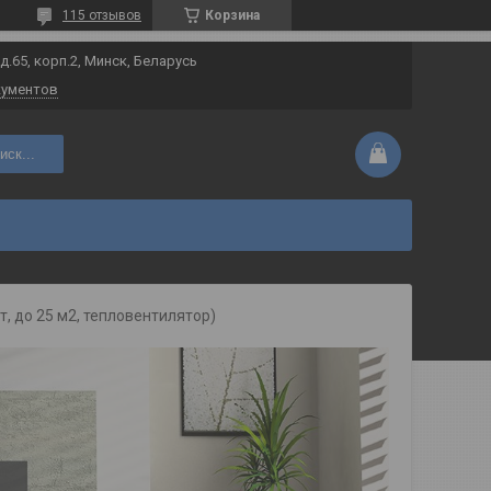
115 отзывов
Корзина
 д.65, корп.2, Минск, Беларусь
кументов
иск...
т, до 25 м2, тепловентилятор)