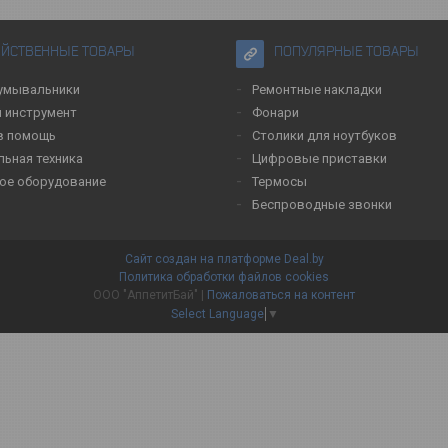
ЯЙСТВЕННЫЕ ТОВАРЫ
ПОПУЛЯРНЫЕ ТОВАРЫ
умывальники
Ремонтные накладки
 инструмент
Фонари
в помощь
Столики для ноутбуков
льная техника
Цифровые приставки
ое оборудование
Термосы
Беспроводные звонки
Сайт создан на платформе Deal.by
Политика обработки файлов cookies
ООО "АппетитБай" |
Пожаловаться на контент
Select Language
▼