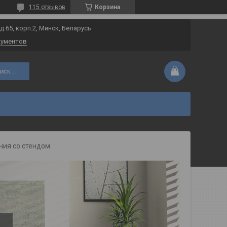
115 отзывов
Корзина
 д.65, корп.2, Минск, Беларусь
кументов
иск...
ния со стендом