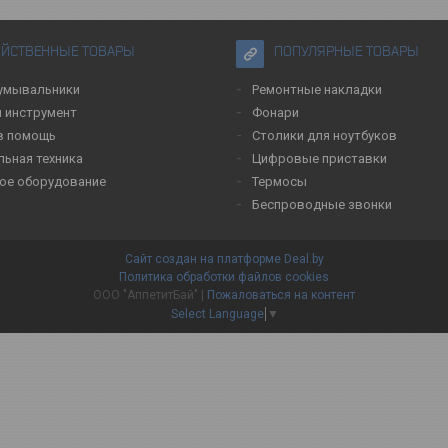
ЯЙСТВЕННЫЕ ТОВАРЫ
ПОПУЛЯРНЫЕ ТОВАРЫ
умывальники
Ремонтные накладки
 инструмент
Фонари
в помощь
Столики для ноутбуков
льная техника
Цифровые приставки
ое оборудование
Термосы
Беспроводные звонки
Сайт создан на платформе Deal.by
Политика обработки файлов cookies
ООО "АппетитБай" |
Пожаловаться на контент
Select Language
▼