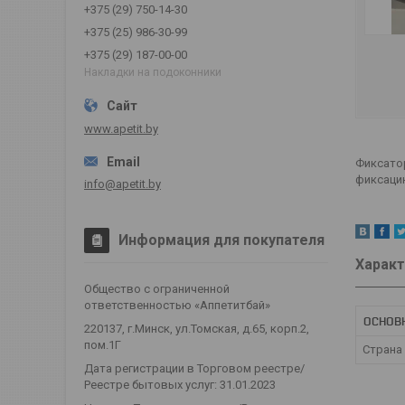
+375 (29) 750-14-30
+375 (25) 986-30-99
+375 (29) 187-00-00
Накладки на подоконники
www.apetit.by
Фиксато
фиксаци
info@apetit.by
Информация для покупателя
Характ
Общество с ограниченной
ответственностью «Аппетитбай»
ОСНОВ
220137, г.Минск, ул.Томская, д.65, корп.2,
пом.1Г
Страна
Дата регистрации в Торговом реестре/
Реестре бытовых услуг: 31.01.2023