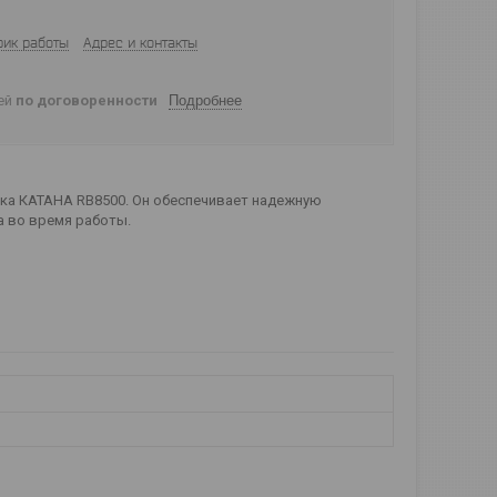
фик работы
Адрес и контакты
ней
по договоренности
Подробнее
нка КАТАНА RB8500. Он обеспечивает надежную
 во время работы.