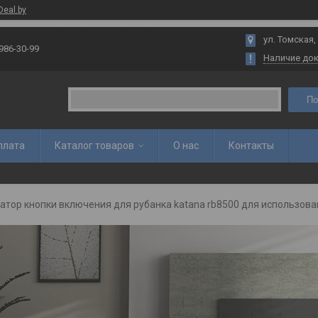
Deal.by
ул. Томская,
 986-30-99
Наличие до
По
плата
Каталог товаров
О нас
Контакты
атор кнопки включения для рубанка katana rb8500 для использова