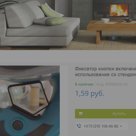
1
2
3
Фиксатор кнопки включен
использования со стендо
В наличии
Код:
KFRB8500.00
1,59
руб.
Купить
+375 (29) 106-66-82