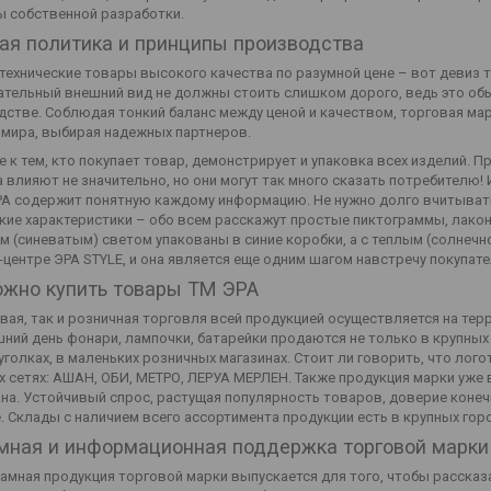
ы собственной разработки.
ая политика и принципы производства
ехнические товары высокого качества по разумной цене – вот девиз т
тельный внешний вид не должны стоить слишком дорого, ведь это обы
стве. Соблюдая тонкий баланс между ценой и качеством, торговая ма
 мира, выбирая надежных партнеров.
 к тем, кто покупает товар, демонстрирует и упаковка всех изделий. 
 влияют не значительно, но они могут так много сказать потребителю!
РА содержит понятную каждому информацию. Не нужно долго вчитывать
кие характеристики – обо всем расскажут простые пиктограммы, лако
 (синеватым) светом упакованы в синие коробки, а с теплым (солнечн
-центре ЭРА STYLE, и она является еще одним шагом навстречу покупат
ожно купить товары ТМ ЭРА
вая, так и розничная торговля всей продукцией осуществляется на терр
ний день фонари, лампочки, батарейки продаются не только в крупных
уголках, в маленьких розничных магазинах. Стоит ли говорить, что лого
 сетях: АШАН, ОБИ, МЕТРО, ЛЕРУА МЕРЛЕН. Также продукция марки уже
на. Устойчивый спрос, растущая популярность товаров, доверие конеч
. Склады с наличием всего ассортимента продукции есть в крупных гор
мная и информационная поддержка торговой марки
амная продукция торговой марки выпускается для того, чтобы рассказат