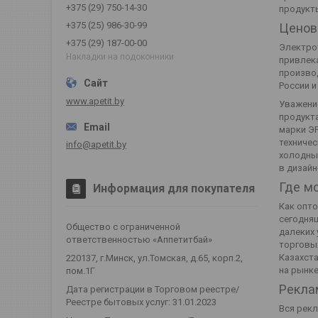
+375 (29) 750-14-30
продукт
+375 (25) 986-30-99
Ценов
+375 (29) 187-00-00
Электрот
Накладки на подоконники
привлека
производ
России и
www.apetit.by
Уважение
продукта
марки Э
техничес
info@apetit.by
холодным
в дизайн
Где м
Информация для покупателя
Как опто
сегодняш
Общество с ограниченной
далеких 
ответственностью «Аппетитбай»
торговых
Казахста
220137, г.Минск, ул.Томская, д.65, корп.2,
на рынке
пом.1Г
Рекла
Дата регистрации в Торговом реестре/
Реестре бытовых услуг: 31.01.2023
Вся рекл