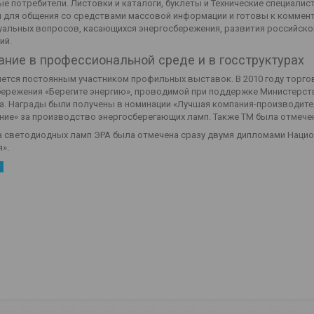
е потребители. Листовки и каталоги, буклеты и Технические специалис
 для общения со средствами массовой информации и готовы к коммент
уальных вопросов, касающихся энергосбережения, развития российског
ий.
ание в профессиональной среде и в госструктурах
ется постоянным участником профильных выставок. В 2010 году торго
ережения «Берегите энергию», проводимой при поддержке Министерств
а. Награды были получены в номинации «Лучшая компания-производите
ние» за производство энергосберегающих ламп. Также ТМ была отмече
 светодиодных ламп ЭРА была отмечена сразу двумя дипломами Национ
».