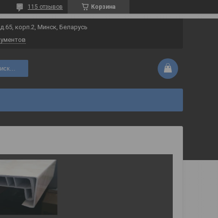
115 отзывов
Корзина
 д.65, корп.2, Минск, Беларусь
кументов
иск...