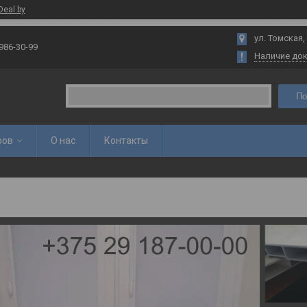
Deal.by
ул. Томская,
 986-30-99
Наличие до
По
ров
О нас
Контакты