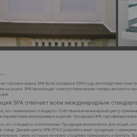
ая торговая марка ЭРА была создана в 2004 году, впоследствии элект
ие на рынке. ЭРА производит электротехнические товары высокого к
юдей.
кция ЭРА отвечает всем международным стандарт
х, это технические стандарты. Собственный инженерный центр принима
а параметрами выпускаемых изделий. Продукция ЭРА сертифицирована 
х, это стандарты эстетические. Продукция выпускается для людей, кот
 товар. Дизайн-центр ЭРА STYLE разрабатывает продукцию с принципи
тельные, такие, которые не нужно стыдливо прикрывать и прятать. Тр