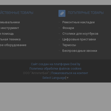
ЯЙСТВЕННЫЕ ТОВАРЫ
ПОПУЛЯРНЫЕ ТОВАРЫ
умывальники
Ремонтные накладки
 инструмент
Фонари
в помощь
Столики для ноутбуков
льная техника
Цифровые приставки
ое оборудование
Термосы
Беспроводные звонки
Сайт создан на платформе Deal.by
Политика обработки файлов cookies
ООО "АппетитБай" |
Пожаловаться на контент
Select Language
▼