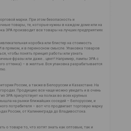
орговой марки. При этом безопасность и
чные товары, те, которые нужны в каждом доме или на
рка ЭРА производит все товары на лучших предприятиях
Привлекательная коробка или блистер на стоимость
 И в прямом, и в переносном смысле. Упаковка товаров
ся, чтобы понять принцип работы или узнать
ничные фразы или даже… цвет! Например, лампы ЭРА с
ого оттенка) – в желтые. Вся упаковка разрабатывается
елю.
итории России, а также в Белоруссии и Казахстане. На
 городах. Продукцию все чаще можно увидеть и в очень
тип ЭРА присутствует на полках во всех крупных
 вышла на рынки ближайших соседей – Белоруссии, и
ного потребителя – вот что продвигает торговую марку
одах России, от Калининграда до Владивостока.
ь о товаре то, что хотят знать как оптовые, так и