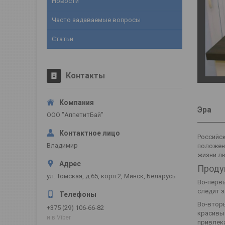
Новости
Часто задаваемые вопросы
Статьи
Контакты
Эра
ООО "АппетитБай"
Российск
Владимир
положен
жизни л
Проду
ул. Томская, д.65, корп.2, Минск, Беларусь
Во-первы
следит з
Во-вторы
+375 (29) 106-66-82
красивый
и в Viber
привлека