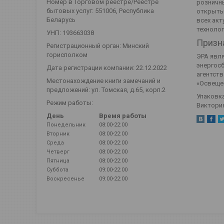
Номер в Торговом реестре/Реестре
розничны
бытовых услуг: 551006, Республика
открыты
Беларусь
всех акт
технолог
УНП: 193663038
Призн
Регистрационный орган: Минский
горисполком
ЭРА явля
энергосб
Дата регистрации компании: 22.12.2022
агентств
Местонахождение книги замечаний и
«Освеще
предложений: ул. Томская, д.65, корп.2
Упаковка
Режим работы:
Виктория
День
Время работы
Понедельник
08:00-22:00
Вторник
08:00-22:00
Среда
08:00-22:00
Четверг
08:00-22:00
Пятница
08:00-22:00
Суббота
09:00-22:00
Воскресенье
09:00-22:00