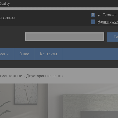
Deal.by
ул. Томская,
 986-30-99
Наличие до
По
ров
О нас
Контакты
ы монтажные
Двусторонние ленты