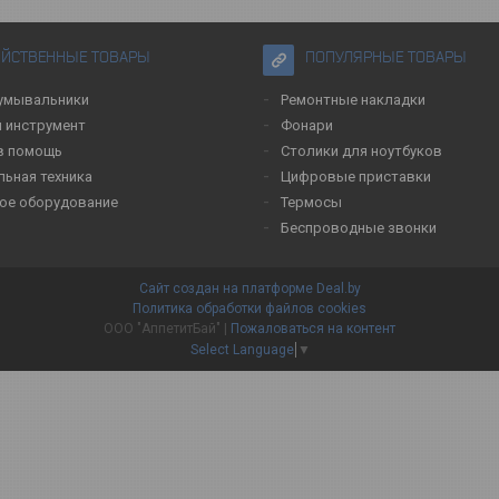
ЯЙСТВЕННЫЕ ТОВАРЫ
ПОПУЛЯРНЫЕ ТОВАРЫ
умывальники
Ремонтные накладки
 инструмент
Фонари
в помощь
Столики для ноутбуков
льная техника
Цифровые приставки
ое оборудование
Термосы
Беспроводные звонки
Сайт создан на платформе Deal.by
Политика обработки файлов cookies
ООО "АппетитБай" |
Пожаловаться на контент
Select Language
▼