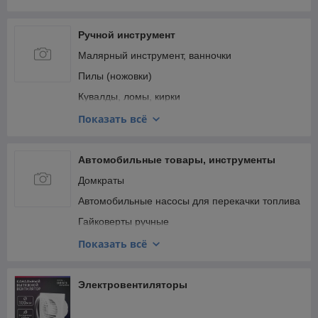
Ручной инструмент
Малярный инструмент, ванночки
Пилы (ножовки)
Кувалды, ломы, кирки
Наборы инструментов
Показать всё
Системы хранения инструментов и расходных
материалов
Автомобильные товары, инструменты
Шпатели
Домкраты
Автомобильные насосы для перекачки топлива
Гайковерты ручные
Компрессоры автомобильные
Показать всё
Смазочное оборудование
Щетки стеклоочистителя
Электровентиляторы