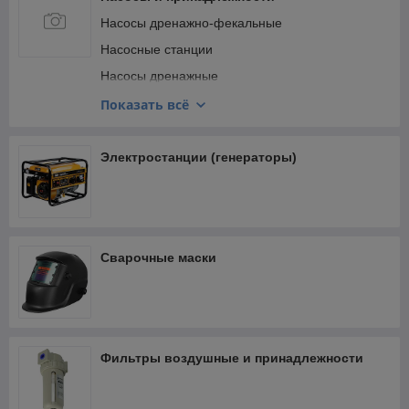
Насосы дренажно-фекальные
Насосные станции
Насосы дренажные
Насосы поверхностные
Показать всё
Насосы циркуляционные
Гидроаккумуляторы
Электростанции (генераторы)
Рукава напорные и принадлежности
Сварочные маски
Фильтры воздушные и принадлежности