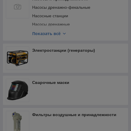
Насосы дренажно-фекальные
Насосные станции
Насосы дренажные
Насосы поверхностные
Показать всё
Насосы циркуляционные
Гидроаккумуляторы
Электростанции (генераторы)
Рукава напорные и принадлежности
Сварочные маски
Фильтры воздушные и принадлежности