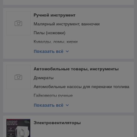
Ручной инструмент
Малярный инструмент, ванночки
Пилы (ножовки)
Кувалды, ломы, кирки
Наборы инструментов
Показать всё
Системы хранения инструментов и расходных
материалов
Автомобильные товары, инструменты
Шпатели
Домкраты
Автомобильные насосы для перекачки топлива
Гайковерты ручные
Компрессоры автомобильные
Показать всё
Смазочное оборудование
Щетки стеклоочистителя
Электровентиляторы