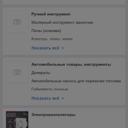
Ручной инструмент
Малярный инструмент, ванночки
Пилы (ножовки)
Кувалды, ломы, кирки
Наборы инструментов
Показать всё
Системы хранения инструментов и расходных
материалов
Автомобильные товары, инструменты
Шпатели
Домкраты
Автомобильные насосы для перекачки топлива
Гайковерты ручные
Компрессоры автомобильные
Показать всё
Смазочное оборудование
Щетки стеклоочистителя
Электровентиляторы