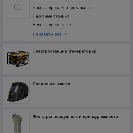
Насосы дренажно-фекальные
Насосные станции
Насосы дренажные
Насосы поверхностные
Показать всё
Насосы циркуляционные
Гидроаккумуляторы
Электростанции (генераторы)
Рукава напорные и принадлежности
Сварочные маски
Фильтры воздушные и принадлежности