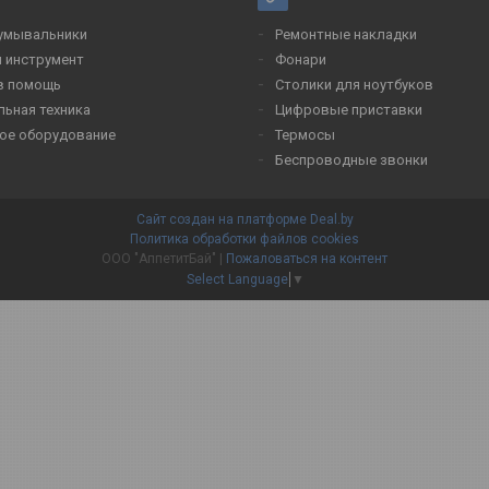
умывальники
Ремонтные накладки
 инструмент
Фонари
в помощь
Столики для ноутбуков
льная техника
Цифровые приставки
ое оборудование
Термосы
Беспроводные звонки
Сайт создан на платформе Deal.by
Политика обработки файлов cookies
ООО "АппетитБай" |
Пожаловаться на контент
Select Language
▼