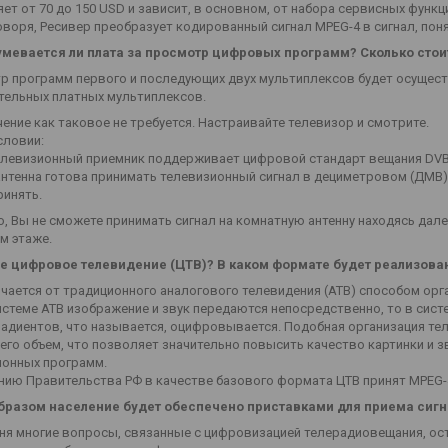
ет от 70 до 150 USD и зависит, в основном, от набора сервисных функц
воря, Ресивер преобразует кодированный сигнал MPEG-4 в сигнал, по
мевается ли плата за просмотр цифровых программ? Сколько стои
р программ первого и последующих двух мультиплексов будет осущест
тельных платных мультиплексов.
ние как таковое не требуется. Настраивайте телевизор и смотрите.
словии:
телевизионный приемник поддерживает цифровой стандарт вещания DVB
антенна готова принимать телевизионный сигнал в дециметровом (ДМВ) 
ринять.
, Вы не сможете принимать сигнал на комнатную антенну находясь дал
м этаже.
ое цифровое телевидение (ЦТВ)? В каком формате будет реализова
чается от традиционного аналогового телевидения (АТВ) способом орг
истеме АТВ изображение и звук передаются непосредственно, то в сис
адиентов, что называется, оцифровывается. Подобная организация тел
его объем, что позволяет значительно повысить качество картинки и з
ионных программ.
нию Правительства РФ в качестве базового формата ЦТВ принят MPEG-
бразом население будет обеспечено приставками для приема сигн
ня многие вопросы, связанные с цифровизацией телерадиовещания, оста