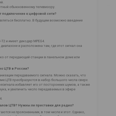
ий.
нятный обыкновенному телевизору.
т подключение к цифровой сети?
вляться бесплатно. В будущем возможно введение
-T2 и имеет декодер MPEG4.
диапазоне и расположена там, где этот сигнал она
еко от передающей станции в панельном доме или
но ЦТВ в России?
анизации передаваемого сигнала. Можно сказать, что
теме ЦТВ преобразуются в набор большого числа сверх
есигнала избавляет его от посторонних шумов, а также
вука, и увеличить число передаваемых в эфире
4.
алов ЦТВ? Нужны ли приставки для радио?
ются не проясненными, в том числе и этот. Однако,