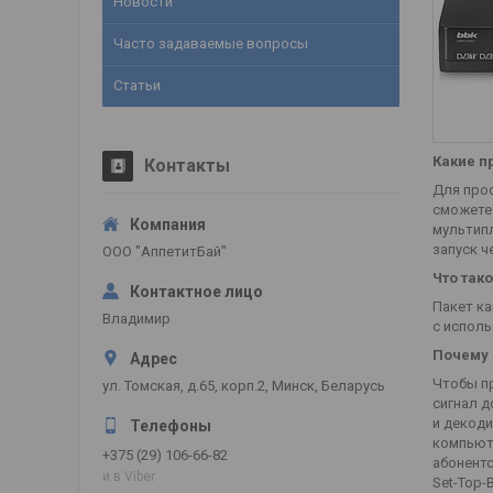
Новости
Часто задаваемые вопросы
Статьи
Какие п
Контакты
Для про
сможете
мультипл
запуск ч
ООО "АппетитБай"
Что тако
Пакет ка
Владимир
с исполь
Почему 
Чтобы п
ул. Томская, д.65, корп.2, Минск, Беларусь
сигнал д
и декоди
компьют
+375 (29) 106-66-82
абонентс
и в Viber
Set-Top-