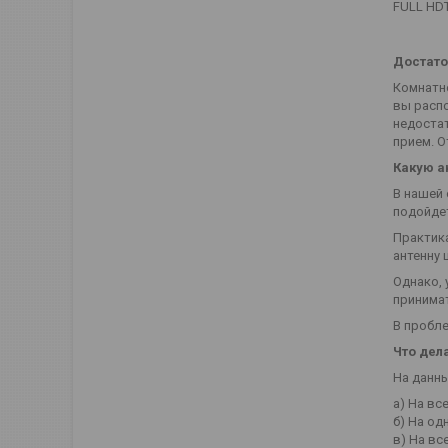
FULL HDT
Достато
Комнатно
вы распо
недостат
прием. О
Какую а
В нашей
подойдет
Практика
антенну
Однако, 
принимат
В пробл
Что дел
На данн
а) На вс
б) На од
в) На вс