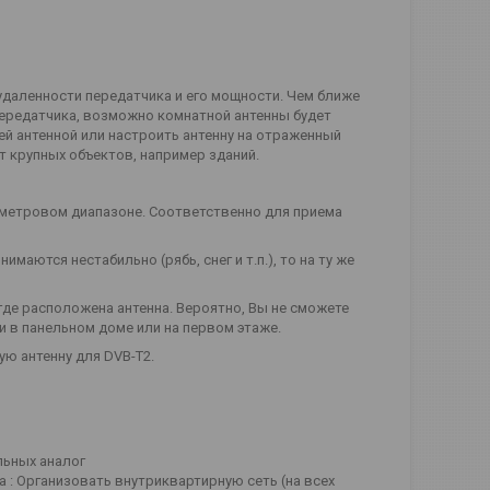
 удаленности передатчика и его мощности. Чем ближе
передатчика, возможно комнатной антенны будет
й антенной или настроить антенну на отраженный
 крупных объектов, например зданий.
иметровом диапазоне. Соответственно для приема
ются нестабильно (рябь, снег и т.п.), то на ту же
 где расположена антенна. Вероятно, Вы не сможете
и в панельном доме или на первом этаже.
ю антенну для DVB-T2.
льных аналог
а : Организовать внутриквартирную сеть (на всех